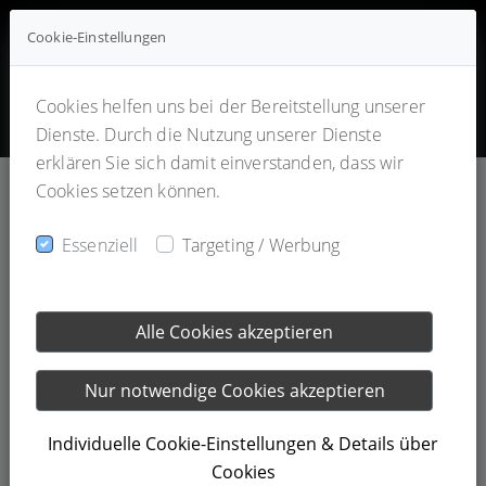
Cookie-Einstellungen
Cookies helfen uns bei der Bereitstellung unserer
Dienste. Durch die Nutzung unserer Dienste
erklären Sie sich damit einverstanden, dass wir
Cookies setzen können.
Essenziell
Targeting / Werbung
26.07.2023
Ussar Villa Fotos
Alle Cookies akzeptieren
Der renomierte Fotograf Peter Litvai hat das Projekte im
Nur notwendige Cookies akzeptieren
fertigen Zustand fotografiert. Es ist der Blickwinkel, der
die Sicht der Dinge beeinflußt. Durch den besonderen
Individuelle Cookie-Einstellungen & Details über
Blickwinkel des Fotografen eröffnet sich dem Betrachter
Cookies