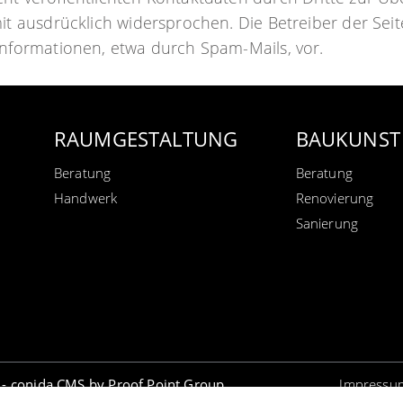
 ausdrücklich widersprochen. Die Betreiber der Seite
nformationen, etwa durch Spam-Mails, vor.
RAUMGESTALTUNG
BAUKUNST
Beratung
Beratung
Handwerk
Renovierung
Sanierung
 -
conida CMS by
Proof Point Group
Impressu