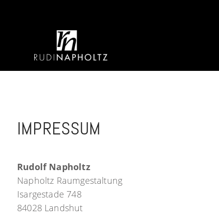
IMPRESSUM
Rudolf Napholtz
Napholtz Raumgestaltung
Isargestade 748
84028 Landshut